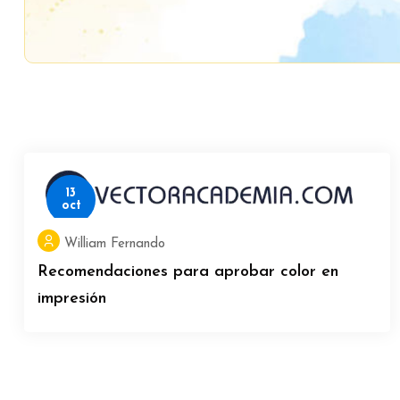
Bloques
Salta al contenido principal
Bloques
13
oct
William Fernando
Recomendaciones para aprobar color en
impresión
Bloques