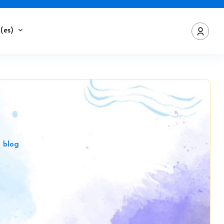
(es)‎
l blog